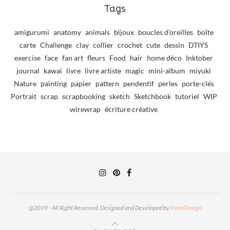
Tags
amigurumi
anatomy
animals
bijoux
boucles d'oreilles
boîte
carte
Challenge
clay
collier
crochet
cute
dessin
DTIYS
exercise
face
fan art
fleurs
Food
hair
home déco
Inktober
journal
kawai
livre
livre artiste
magic
mini-album
miyuki
Nature
painting
papier
pattern
pendentif
perles
porte-clés
Portrait
scrap
scrapbooking
sketch
Sketchbook
tutoriel
WIP
wirewrap
écriture créative
@2019 - All Right Reserved. Designed and Developed by
PenciDesign