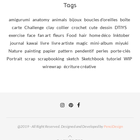
Tags
amigurumi
anatomy
animals
bijoux
boucles d'oreilles
boîte
carte
Challenge
clay
collier
crochet
cute
dessin
DTIYS
exercise
face
fan art
fleurs
Food
hair
home déco
Inktober
journal
kawai
livre
livre artiste
magic
mini-album
miyuki
Nature
painting
papier
pattern
pendentif
perles
porte-clés
Portrait
scrap
scrapbooking
sketch
Sketchbook
tutoriel
WIP
wirewrap
écriture créative
@2019 - All Right Reserved. Designed and Developed by
PenciDesign