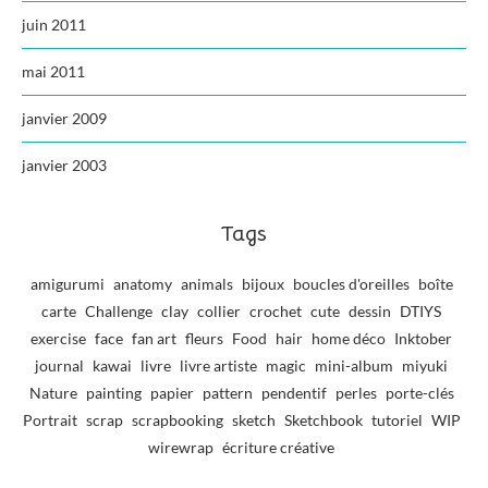
juin 2011
mai 2011
janvier 2009
janvier 2003
Tags
amigurumi
anatomy
animals
bijoux
boucles d'oreilles
boîte
carte
Challenge
clay
collier
crochet
cute
dessin
DTIYS
exercise
face
fan art
fleurs
Food
hair
home déco
Inktober
journal
kawai
livre
livre artiste
magic
mini-album
miyuki
Nature
painting
papier
pattern
pendentif
perles
porte-clés
Portrait
scrap
scrapbooking
sketch
Sketchbook
tutoriel
WIP
wirewrap
écriture créative