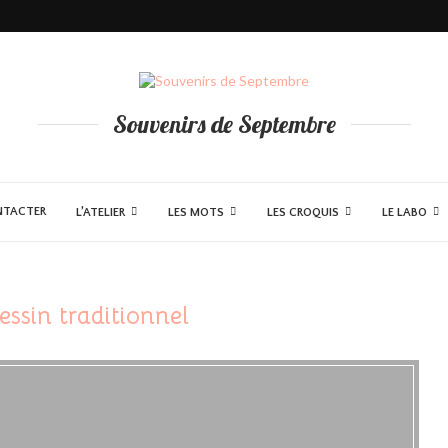
illes Napolitain
Souvenirs de Septembre
NTACTER
L’ATELIER
LES MOTS
LES CROQUIS
LE LABO
essin traditionnel