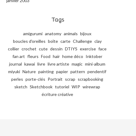
janvier 2003
Tags
amigurumi
anatomy
animals
bijoux
boucles d'oreilles
boîte
carte
Challenge
clay
collier
crochet
cute
dessin
DTIYS
exercise
face
fan art
fleurs
Food
hair
home déco
Inktober
journal
kawai
livre
livre artiste
magic
mini-album
miyuki
Nature
painting
papier
pattern
pendentif
perles
porte-clés
Portrait
scrap
scrapbooking
sketch
Sketchbook
tutoriel
WIP
wirewrap
écriture créative