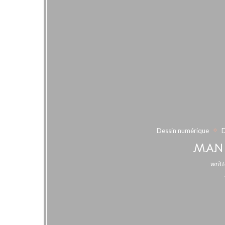
Dessin numérique
D
MAN 
writ