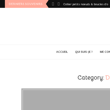
DERNIERS SOUVENIRS
Collier petits noeuds & boucles d’ore
ACCUEIL
QUI SUIS-JE ?
ME CO
Category:
D