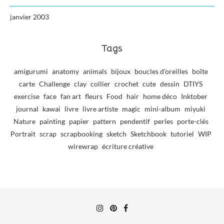
janvier 2003
Tags
amigurumi
anatomy
animals
bijoux
boucles d'oreilles
boîte
carte
Challenge
clay
collier
crochet
cute
dessin
DTIYS
exercise
face
fan art
fleurs
Food
hair
home déco
Inktober
journal
kawai
livre
livre artiste
magic
mini-album
miyuki
Nature
painting
papier
pattern
pendentif
perles
porte-clés
Portrait
scrap
scrapbooking
sketch
Sketchbook
tutoriel
WIP
wirewrap
écriture créative