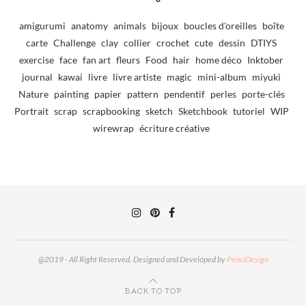
amigurumi
anatomy
animals
bijoux
boucles d'oreilles
boîte
carte
Challenge
clay
collier
crochet
cute
dessin
DTIYS
exercise
face
fan art
fleurs
Food
hair
home déco
Inktober
journal
kawai
livre
livre artiste
magic
mini-album
miyuki
Nature
painting
papier
pattern
pendentif
perles
porte-clés
Portrait
scrap
scrapbooking
sketch
Sketchbook
tutoriel
WIP
wirewrap
écriture créative
@2019 - All Right Reserved. Designed and Developed by
PenciDesign
BACK TO TOP