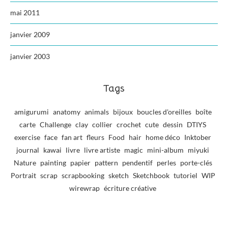
mai 2011
janvier 2009
janvier 2003
Tags
amigurumi
anatomy
animals
bijoux
boucles d'oreilles
boîte
carte
Challenge
clay
collier
crochet
cute
dessin
DTIYS
exercise
face
fan art
fleurs
Food
hair
home déco
Inktober
journal
kawai
livre
livre artiste
magic
mini-album
miyuki
Nature
painting
papier
pattern
pendentif
perles
porte-clés
Portrait
scrap
scrapbooking
sketch
Sketchbook
tutoriel
WIP
wirewrap
écriture créative