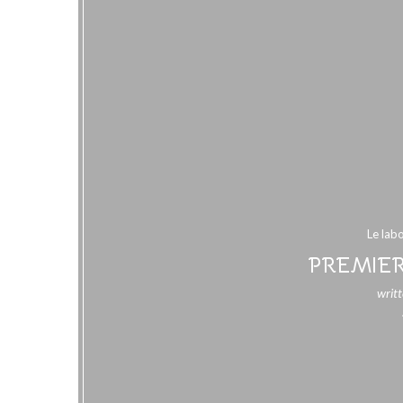
Le lab
PREMIER
writ