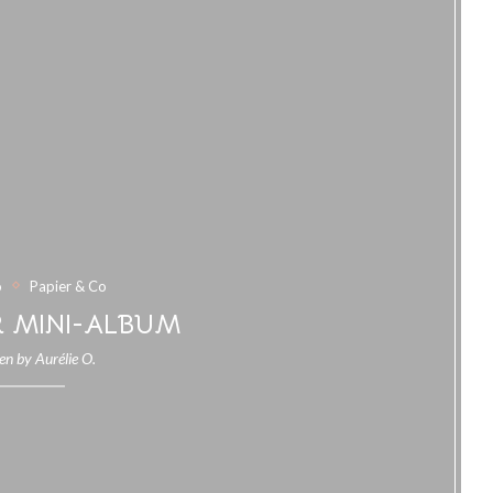
o
Papier & Co
 MINI-ALBUM
ten by
Aurélie O.