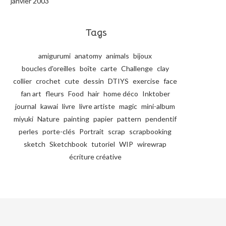
janvier 2003
Tags
amigurumi
anatomy
animals
bijoux
boucles d'oreilles
boîte
carte
Challenge
clay
collier
crochet
cute
dessin
DTIYS
exercise
face
fan art
fleurs
Food
hair
home déco
Inktober
journal
kawai
livre
livre artiste
magic
mini-album
miyuki
Nature
painting
papier
pattern
pendentif
perles
porte-clés
Portrait
scrap
scrapbooking
sketch
Sketchbook
tutoriel
WIP
wirewrap
écriture créative