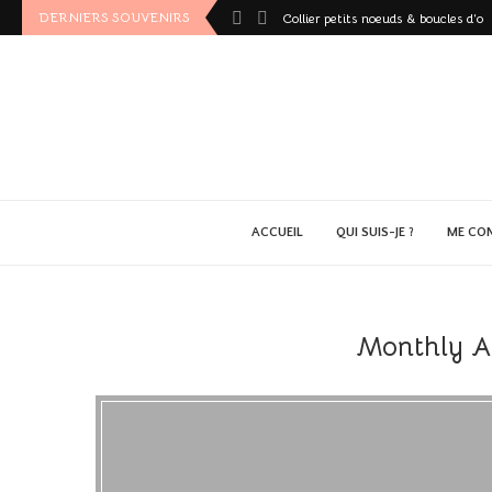
DERNIERS SOUVENIRS
Collier petits noeuds & boucles d’ore
ACCUEIL
QUI SUIS-JE ?
ME CO
Monthly A