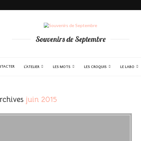
illes Napolitain
Souvenirs de Septembre
NTACTER
L’ATELIER
LES MOTS
LES CROQUIS
LE LABO
rchives
juin 2015