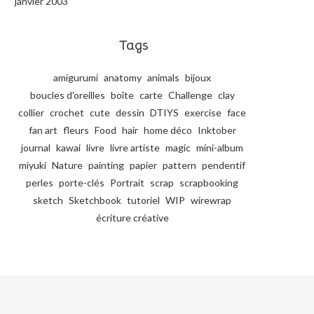
janvier 2003
Tags
amigurumi
anatomy
animals
bijoux
boucles d'oreilles
boîte
carte
Challenge
clay
collier
crochet
cute
dessin
DTIYS
exercise
face
fan art
fleurs
Food
hair
home déco
Inktober
journal
kawai
livre
livre artiste
magic
mini-album
miyuki
Nature
painting
papier
pattern
pendentif
perles
porte-clés
Portrait
scrap
scrapbooking
sketch
Sketchbook
tutoriel
WIP
wirewrap
écriture créative