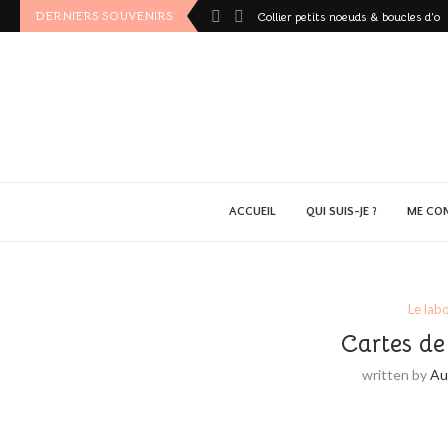
DERNIERS SOUVENIRS
Collier petits noeuds & boucles d’ore
ACCUEIL
QUI SUIS-JE ?
ME CO
Le lab
Cartes de
written by
Au