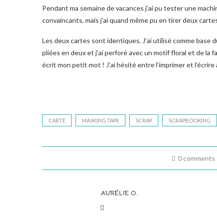
Pendant ma semaine de vacances j’ai pu tester une machin
convaincants, mais j’ai quand même pu en tirer deux cart
Les deux cartes sont identiques. J’ai utilisé comme base du
pliées en deux et j’ai perforé avec un motif floral et de la f
écrit mon petit mot ! J’ai hésité entre l’imprimer et l’écrire à
CARTE
MASKING TAPE
SCRAP
SCRAPBOOKING
0 comments
AURÉLIE O.