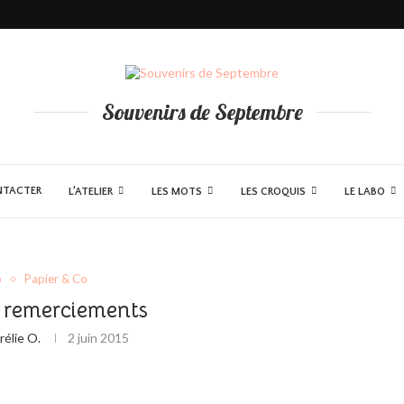
illes Napolitain
Souvenirs de Septembre
NTACTER
L’ATELIER
LES MOTS
LES CROQUIS
LE LABO
o
Papier & Co
 remerciements
rélie O.
2 juin 2015