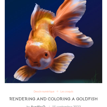
Dessin numérique
Les croquis
RENDERING AND COLORING A GOLDFISH
by
Aurélie O.
15 septembre 2023