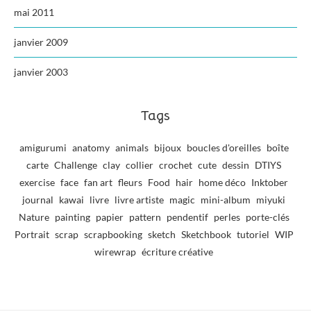
mai 2011
janvier 2009
janvier 2003
Tags
amigurumi
anatomy
animals
bijoux
boucles d'oreilles
boîte
carte
Challenge
clay
collier
crochet
cute
dessin
DTIYS
exercise
face
fan art
fleurs
Food
hair
home déco
Inktober
journal
kawai
livre
livre artiste
magic
mini-album
miyuki
Nature
painting
papier
pattern
pendentif
perles
porte-clés
Portrait
scrap
scrapbooking
sketch
Sketchbook
tutoriel
WIP
wirewrap
écriture créative