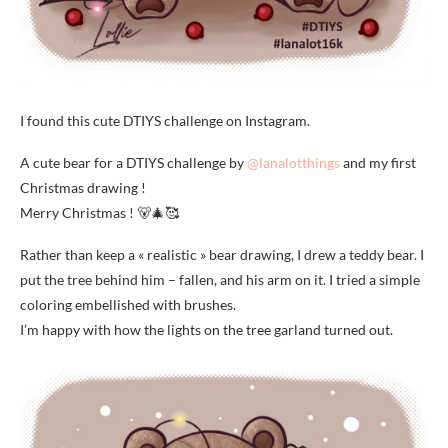
I found this cute DTIYS challenge on Instagram.
A cute bear for a DTIYS challenge by
@lanalotthings
and my first
Christmas drawing !
Merry Christmas ! 🐻🎄🥰
Rather than keep a « realistic » bear drawing, I drew a teddy bear. I
put the tree behind him – fallen, and his arm on it. I tried a simple
coloring embellished with brushes.
I’m happy with how the lights on the tree garland turned out.