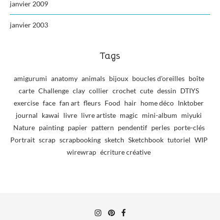
janvier 2009
janvier 2003
Tags
amigurumi
anatomy
animals
bijoux
boucles d'oreilles
boîte
carte
Challenge
clay
collier
crochet
cute
dessin
DTIYS
exercise
face
fan art
fleurs
Food
hair
home déco
Inktober
journal
kawai
livre
livre artiste
magic
mini-album
miyuki
Nature
painting
papier
pattern
pendentif
perles
porte-clés
Portrait
scrap
scrapbooking
sketch
Sketchbook
tutoriel
WIP
wirewrap
écriture créative