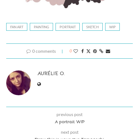
FAN ART
PAINTING
PORTRAIT
SKETCH
WIP
0 comments
0
AURÉLIE O.
previous post
A portrait WIP
next post