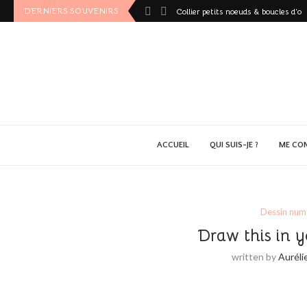
DERNIERS SOUVENIRS
Collier petits noeuds & boucles d’ore
ACCUEIL
QUI SUIS-JE ?
ME CO
Dessin num
Draw this in 
written by
Auréli