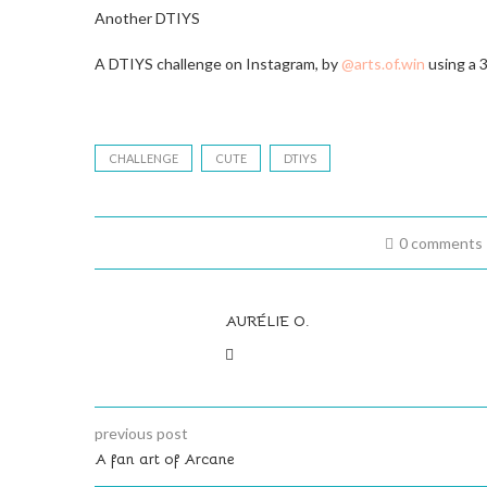
Another DTIYS
A DTIYS challenge on Instagram, by
@arts.of.win
using a 3
CHALLENGE
CUTE
DTIYS
0 comments
AURÉLIE O.
previous post
A fan art of Arcane