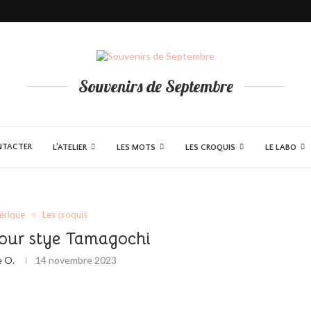
illes Napolitain
Souvenirs de Septembre
NTACTER
L’ATELIER
LES MOTS
LES CROQUIS
LE LABO
érique
Les croquis
your stye Tamagochi
e O.
14 novembre 2023