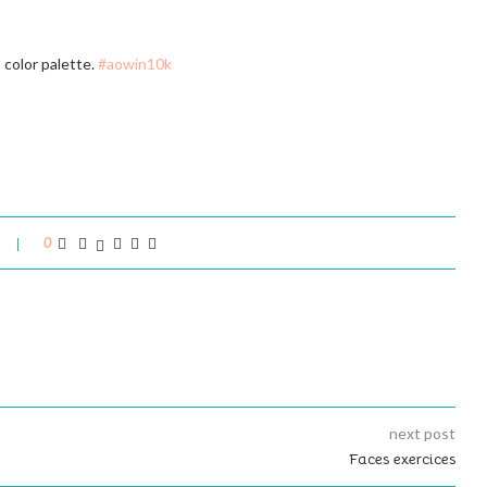
 color palette.
#aowin10k
0
next post
Faces exercices