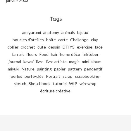
janvier 2003
Tags
amigurumi
anatomy
animals
bijoux
boucles d'oreilles
boîte
carte
Challenge
clay
collier
crochet
cute
dessin
DTIYS
exercise
face
fan art
fleurs
Food
hair
home déco
Inktober
journal
kawai
livre
livre artiste
magic
mini-album
miyuki
Nature
painting
papier
pattern
pendentif
perles
porte-clés
Portrait
scrap
scrapbooking
sketch
Sketchbook
tutoriel
WIP
wirewrap
écriture créative