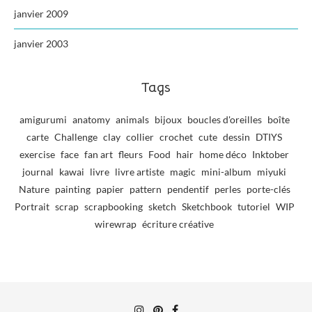
janvier 2009
janvier 2003
Tags
amigurumi
anatomy
animals
bijoux
boucles d'oreilles
boîte
carte
Challenge
clay
collier
crochet
cute
dessin
DTIYS
exercise
face
fan art
fleurs
Food
hair
home déco
Inktober
journal
kawai
livre
livre artiste
magic
mini-album
miyuki
Nature
painting
papier
pattern
pendentif
perles
porte-clés
Portrait
scrap
scrapbooking
sketch
Sketchbook
tutoriel
WIP
wirewrap
écriture créative