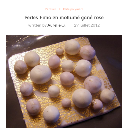
L'atelier
Pâte polymère
Perles Fimo en mokumé gané rose
written by
Aurélie O.
29 juillet 2012